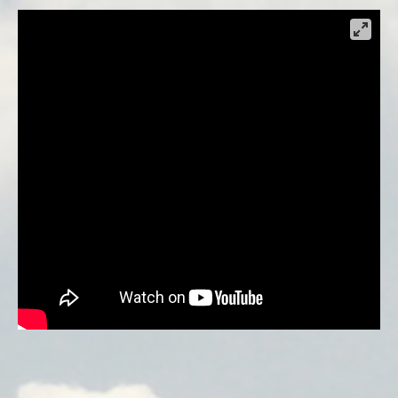
plásticos tanto a nivel individual como dentro
del espacio socialmente compartido. Queremos
hacer sonar la alarma sobre la contaminación
plástica y el consumo insostenible. El proyecto
propone un reciclaje simbólico de los restos del
capitalismo globalizador (tal y como se percibe
en el contexto cultural y social rumano a partir de
los años 90 hasta ahora); una radiografía de la
distancia interpuesta por el filtro plástico de
consumo entre las personas y el entorno natural.
El contundente mensaje social se transmite a
través de la producción de obras visuales: una
representación artística, el diseño de sonido
experimental, videoarte, mapeo de video,
fotografía conceptual y una experiencia de
realidad virtual.