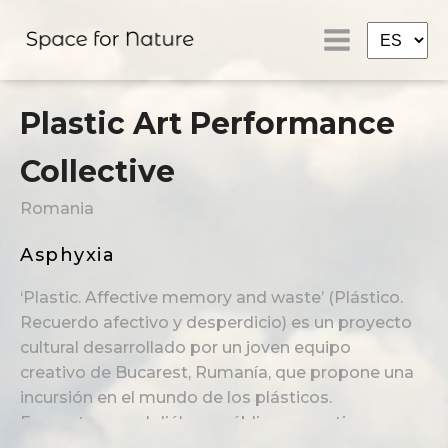
Plastic Art Performance
Collective
Romania
Asphyxia
‘Plastic. Affective memory and waste’ (Plástico.
Recuerdo afectivo y desperdicio) es un proyecto
cultural desarrollado por un joven equipo
creativo de Bucarest, Rumanía, que propone una
incursión en el mundo de los plásticos.
Fomentamos el diálogo público y cuestionamos
las prácticas, representaciones y usos de los