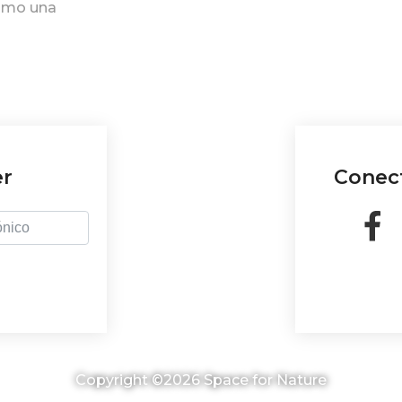
como una
o tenemos que
a humana no
royo del
á.
er
Conect
Copyright ©2026 Space for Nature