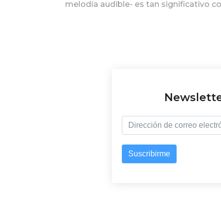
melodía audible- es tan significativo 
fermata en la estructura musical. Sól
comprender que la dinámica de la vid
se aplica a todos los seres vivos. El Ar
Plogar acabará fluyendo y su voz se oir
Newslett
Suscribirme