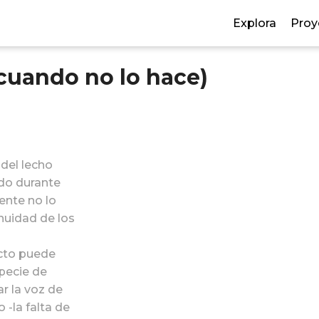
Explora
Proy
o cuando no lo hace)
 del lecho
ndo durante
ente no lo
nuidad de los
cto puede
specie de
ar la voz de
o -la falta de