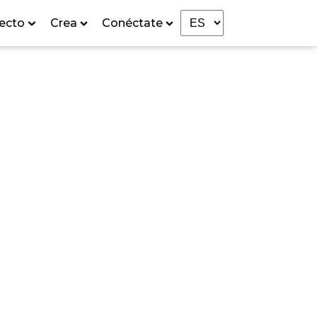
ecto
Crea
Conéctate