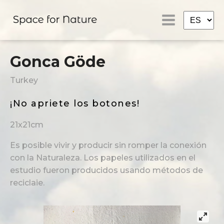
Gonca Göde
Turkey
¡No apriete los botones!
21x21cm
Es posible vivir y producir sin romper la conexión
con la Naturaleza. Los papeles utilizados en el
estudio fueron producidos usando métodos de
reciclaje.