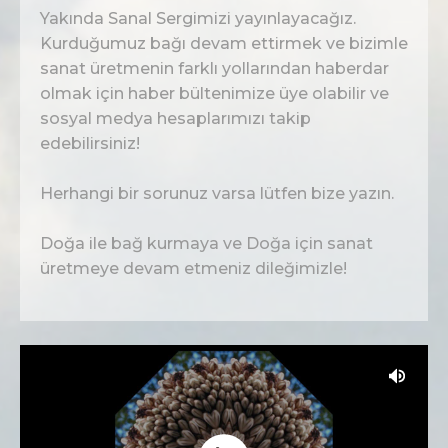
Yakında Sanal Sergimizi yayınlayacağız.
Kurduğumuz bağı devam ettirmek ve bizimle
sanat üretmenin farklı yollarından haberdar
olmak için haber bültenimize üye olabilir ve
sosyal medya hesaplarımızı takip
edebilirsiniz!
Herhangi bir sorunuz varsa lütfen bize yazın.
Doğa ile bağ kurmaya ve Doğa için sanat
üretmeye devam etmeniz dileğimizle!