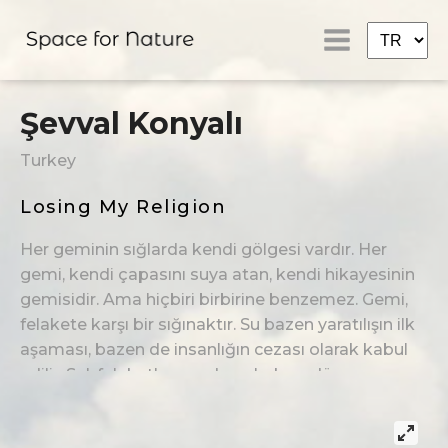
Şevval Konyalı
Turkey
Losing My Religion
Her geminin sığlarda kendi gölgesi vardır. Her
gemi, kendi çapasını suya atan, kendi hikayesinin
gemisidir. Ama hiçbiri birbirine benzemez. Gemi,
felakete karşı bir sığınaktır. Su bazen yaratılışın ilk
aşaması, bazen de insanlığın cezası olarak kabul
edilir. Sel, felaketlere neden olurken; düzen ve
inanca meydan okur. "Losing My Religion (Dinimi
Kaybetmek)" enstalasyonu, yok olma-varoluş