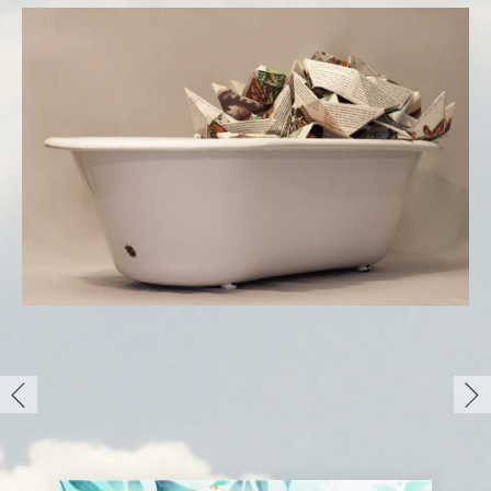
deviniminde yeniden varoluşla ilgili soruları
gündeme getiriyor ve ölümle başlayan yeni
yaşamı ve 1970 yılında Hachette tarafından
yayınlanan "La vie privée desanimaux"
("Hayvanların Mahremiyeti") kitabının
sayfalarından yapılan gemi origamisinin yapıldığı
antika bir emaye küvetin içinden sudan kaçışı
sorguluyor.